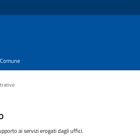
il Comune
trativo
o
orto ai servizi erogati dagli uffici.