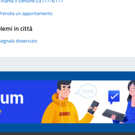
Chiama il comune 0317776111
Prenota un appuntamento
lemi in città
Segnala disservizio