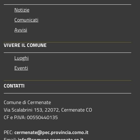
Notizie
Comunicati
Avvisi
VIVERE IL COMUNE
Luoghi
Eventi
CONTATTI
Comune di Cermenate
Via Scalabrini 153, 22072, Cermenate CO
CF e P.IVA: 00550440135
PEC:
cermenate@pec.provincia.como.it
Email:
info@comune.cermenate.co.it