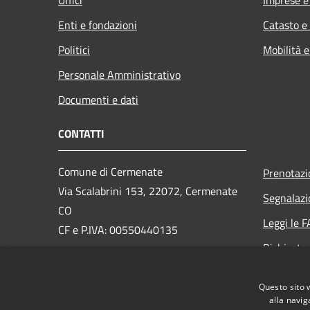
Enti e fondazioni
Catasto e
Politici
Mobilità e
Personale Amministrativo
Documenti e dati
CONTATTI
Comune di Cermenate
Prenotaz
Via Scalabrini 153, 22072, Cermenate
Segnalazi
CO
Leggi le 
CF e P.IVA: 00550440135
Richiesta
PEC:
cermenate@pec.provincia.como.it
Email:
info@comune.cermenate.co.it
Questo sito 
Centralino Unico:
0317776111
alla navig