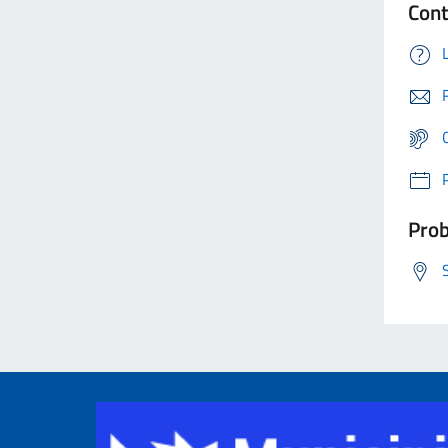
Cont
Prob