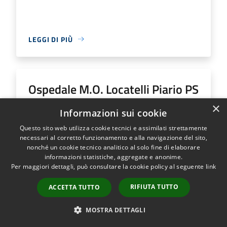
LEGGI DI PIÙ
Ospedale M.O. Locatelli Piario PS
Generale
×
Informazioni sui cookie
Questo sito web utilizza cookie tecnici e assimilati strettamente
Indirizzo
Via Groppino, 22
necessari al corretto funzionamento e alla navigazione del sito,
Ospedale M.O. Locatelli Piario PS Generale...
nonché un cookie tecnico analitico al solo fine di elaborare
informazioni statistiche, aggregate e anonime.
Per maggiori dettagli, può consultare la cookie policy al seguente
link
RIFIUTA TUTTO
ACCETTA TUTTO
LEGGI DI PIÙ
MOSTRA DETTAGLI