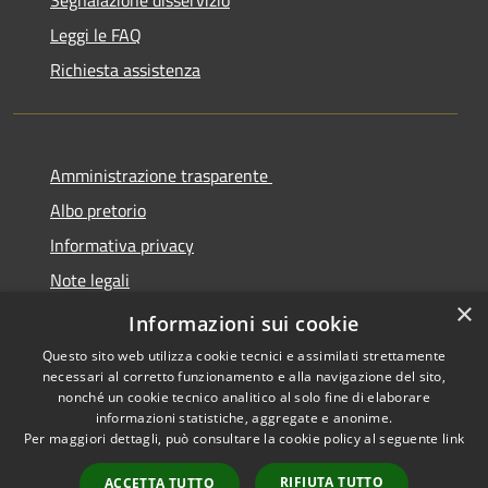
Leggi le FAQ
Richiesta assistenza
Amministrazione trasparente
Albo pretorio
Informativa privacy
Note legali
×
Dichiarazione di accessibilità
Informazioni sui cookie
Questo sito web utilizza cookie tecnici e assimilati strettamente
necessari al corretto funzionamento e alla navigazione del sito,
nonché un cookie tecnico analitico al solo fine di elaborare
informazioni statistiche, aggregate e anonime.
RSS
Copyright © 2026 • Comune di
Per maggiori dettagli, può consultare la cookie policy al seguente
link
Accessibilità
Cermenate • Powered by
Privacy
Municipium
Accesso
•
RIFIUTA TUTTO
ACCETTA TUTTO