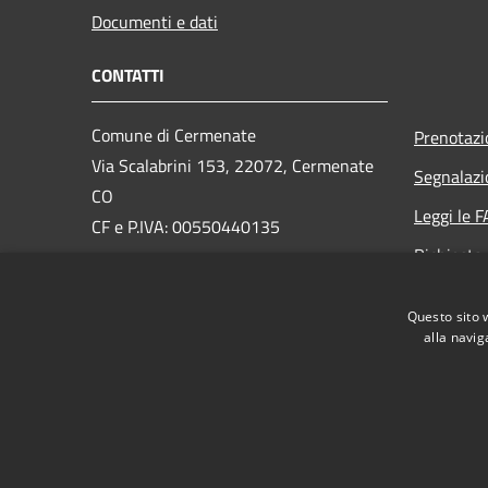
Documenti e dati
CONTATTI
Comune di Cermenate
Prenotaz
Via Scalabrini 153, 22072, Cermenate
Segnalazi
CO
Leggi le 
CF e P.IVA: 00550440135
Richiesta
PEC:
cermenate@pec.provincia.como.it
Email:
info@comune.cermenate.co.it
Questo sito 
Centralino Unico:
0317776111
alla navig
RSS
Accessibilità
Privacy
Cookie
Mappa de