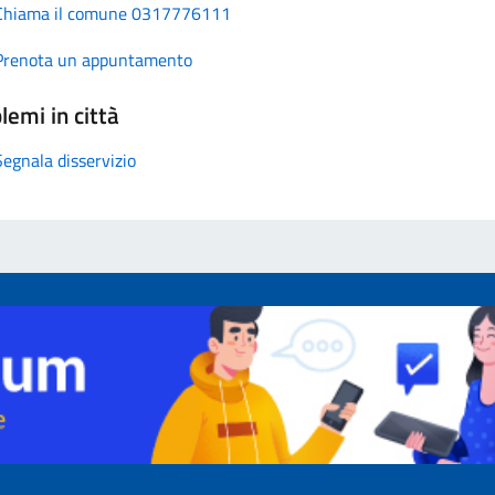
Chiama il comune 0317776111
Prenota un appuntamento
lemi in città
Segnala disservizio