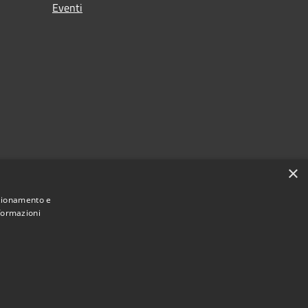
Eventi
×
nzionamento e
nformazioni
Municipium
Accesso redazione
Cermenate • Powered by
•