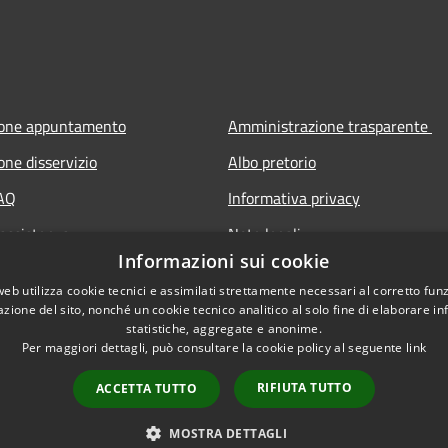
ione appuntamento
Amministrazione trasparente
one disservizio
Albo pretorio
FAQ
Informativa privacy
 assistenza
Note legali
Informazioni sui cookie
Dichiarazione di accessibilità
web utilizza cookie tecnici e assimilati strettamente necessari al corretto fu
azione del sito, nonché un cookie tecnico analitico al solo fine di elaborare i
statistiche, aggregate e anonime.
Per maggiori dettagli, può consultare la cookie policy al seguente
link
RIFIUTA TUTTO
ACCETTA TUTTO
l sito
Copyright © 2026 • Comune di 
MOSTRA DETTAGLI