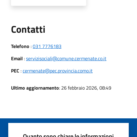
Utili
Contatti
Telefono
:
031 7776183
Email
:
servizisociali@comune.cermenate.co.it
PEC
:
cermenate@pec.provincia.como.it
Ultimo aggiornamento
: 26 febbraio 2026, 08:49
Quanto sono chiare le informazioni