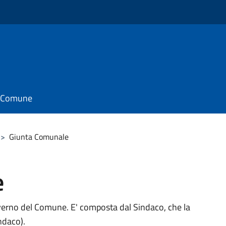
il Comune
>
Giunta Comunale
e
verno del Comune. E' composta dal Sindaco, che la
indaco).