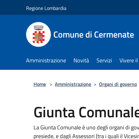
Salta al contenuto principale
Regione Lombardia
Comune di Cermenate
Amministrazione
Novità
Servizi
Vivere 
Home
>
Amministrazione
>
Organi di governo
Giunta Comunal
La Giunta Comunale è uno degli organi di go
presiede, e dagli Assessori (tra i quali il Vices