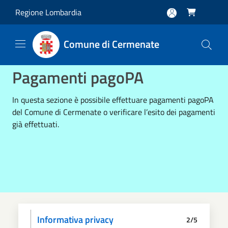
Salta al contenuto principale
Regione Lombardia

Comune di Cermenate
Pagamenti pagoPA
In questa sezione è possibile effettuare pagamenti pagoPA
del Comune di Cermenate o verificare l’esito dei pagamenti
già effettuati.
Informativa privacy
2/5
Dati anagrafici
Paga
Riepilogo