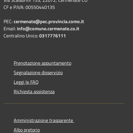
Via Scalabrini 153, 22072, Cermenate CO
CF e P.IVA: 00550440135
PEC:
cermenate@pec.provincia.como.it
Email:
info@comune.cermenate.co.it
Centralino Unico:
0317776111
Prenotazione appuntamento
Segnalazione disservizio
Leggi le FAQ
Richiesta assistenza
Amministrazione trasparente
Albo pretorio