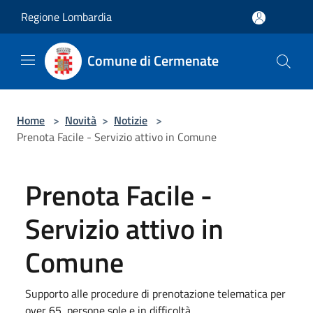
Salta al contenuto principale
Regione Lombardia
Comune di Cermenate
Home
>
Novità
>
Notizie
>
Prenota Facile - Servizio attivo in Comune
Prenota Facile -
Servizio attivo in
Comune
Supporto alle procedure di prenotazione telematica per
over 65, persone sole e in difficoltà