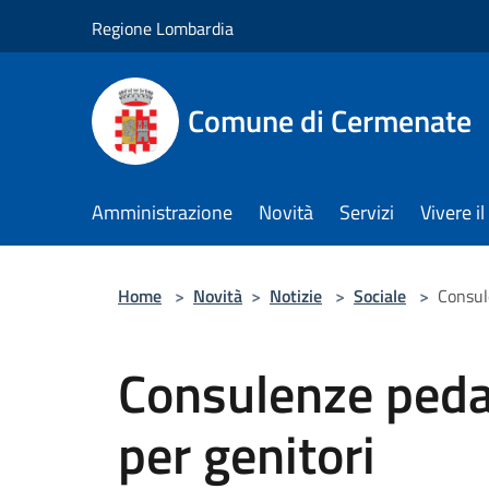
Salta al contenuto principale
Regione Lombardia
Comune di Cermenate
Amministrazione
Novità
Servizi
Vivere 
Home
>
Novità
>
Notizie
>
Sociale
>
Consul
Consulenze peda
per genitori