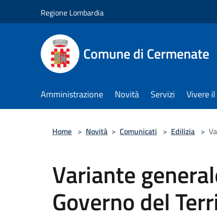
Salta al contenuto principale
Regione Lombardia
Comune di Cermenate
Amministrazione
Novità
Servizi
Vivere 
Home
>
Novità
>
Comunicati
>
Edilizia
>
Va
Variante general
Governo del Terri