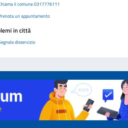
Chiama il comune 0317776111
Prenota un appuntamento
lemi in città
Segnala disservizio