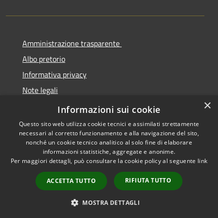
Amministrazione trasparente
Albo pretorio
Informativa privacy
Note legali
×
Dichiarazione di accessibilità
Informazioni sui cookie
Questo sito web utilizza cookie tecnici e assimilati strettamente
necessari al corretto funzionamento e alla navigazione del sito,
nonché un cookie tecnico analitico al solo fine di elaborare
informazioni statistiche, aggregate e anonime.
RSS
Copyright © 2026 • Comune di
Per maggiori dettagli, può consultare la cookie policy al seguente
link
Accessibilità
Cermenate • Powered by
Privacy
Municipium
Accesso
•
RIFIUTA TUTTO
ACCETTA TUTTO
Cookie
redazione
Mappa del sito
MOSTRA DETTAGLI