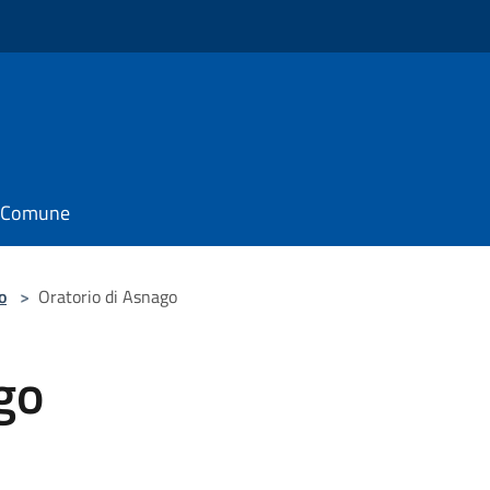
il Comune
o
>
Oratorio di Asnago
go