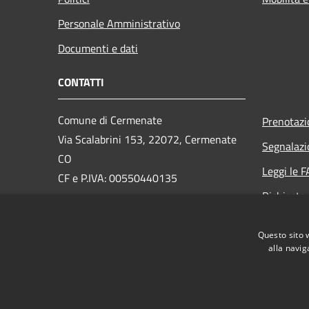
Personale Amministrativo
Documenti e dati
CONTATTI
Comune di Cermenate
Prenotaz
Via Scalabrini 153, 22072, Cermenate
Segnalazi
CO
Leggi le 
CF e P.IVA: 00550440135
Richiesta
PEC:
cermenate@pec.provincia.como.it
Email:
info@comune.cermenate.co.it
Questo sito 
Centralino Unico:
0317776111
alla navig