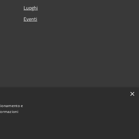
Luoghi
Eventi
×
nzionamento e
nformazioni