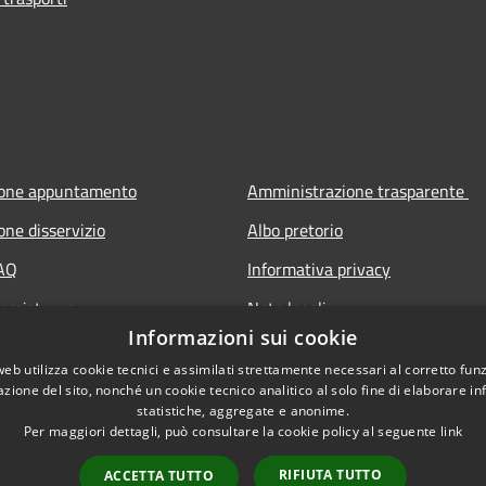
ione appuntamento
Amministrazione trasparente
one disservizio
Albo pretorio
FAQ
Informativa privacy
 assistenza
Note legali
Informazioni sui cookie
Dichiarazione di accessibilità
web utilizza cookie tecnici e assimilati strettamente necessari al corretto fu
azione del sito, nonché un cookie tecnico analitico al solo fine di elaborare i
statistiche, aggregate e anonime.
Per maggiori dettagli, può consultare la cookie policy al seguente
link
RIFIUTA TUTTO
ACCETTA TUTTO