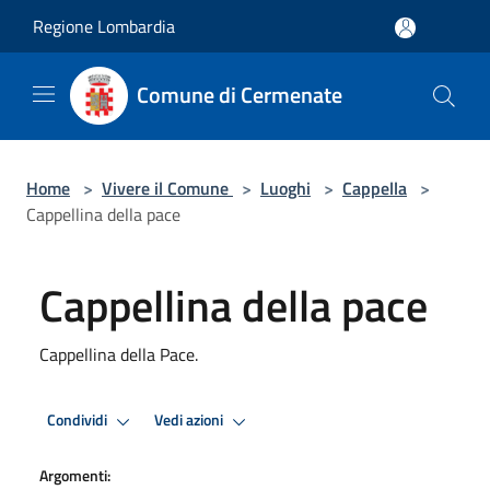
Salta al contenuto principale
Regione Lombardia
Comune di Cermenate
Home
>
Vivere il Comune
>
Luoghi
>
Cappella
>
Cappellina della pace
Cappellina della pace
Cappellina della Pace.
Condividi
Vedi azioni
Argomenti: