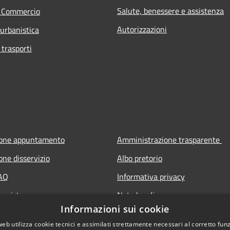
Salute, benessere e assistenza
e Commercio
Autorizzazioni
 urbanistica
 trasporti
ione appuntamento
Amministrazione trasparente
one disservizio
Albo pretorio
FAQ
Informativa privacy
 assistenza
Note legali
Informazioni sui cookie
Dichiarazione di accessibilità
web utilizza cookie tecnici e assimilati strettamente necessari al corretto fu