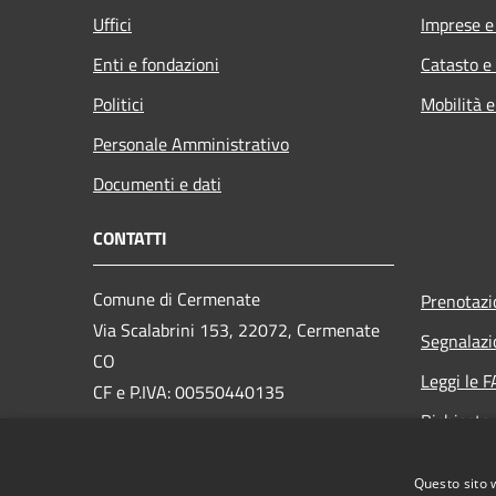
Uffici
Imprese 
Enti e fondazioni
Catasto e
Politici
Mobilità e
Personale Amministrativo
Documenti e dati
CONTATTI
Comune di Cermenate
Prenotaz
Via Scalabrini 153, 22072, Cermenate
Segnalazi
CO
Leggi le 
CF e P.IVA: 00550440135
Richiesta
PEC:
cermenate@pec.provincia.como.it
Email:
info@comune.cermenate.co.it
Questo sito 