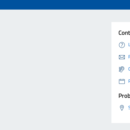
Cont
Prob