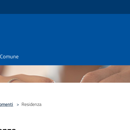
il Comune
omenti
>
Residenza