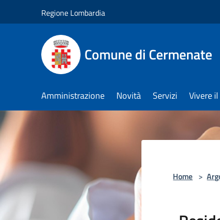
Salta al contenuto principale
Regione Lombardia
Comune di Cermenate
Amministrazione
Novità
Servizi
Vivere 
Home
>
Arg