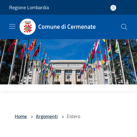
Salta al contenuto principale
Regione Lombardia
Comune di Cermenate
Home
>
Argomenti
>
Estero