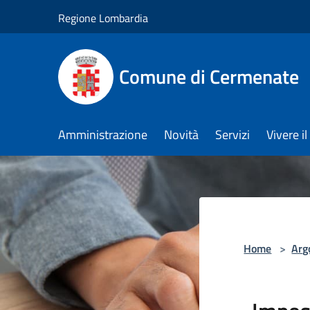
Salta al contenuto principale
Regione Lombardia
Comune di Cermenate
Amministrazione
Novità
Servizi
Vivere 
Home
>
Arg