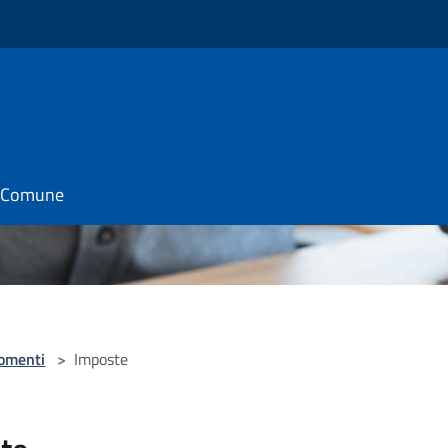
il Comune
omenti
>
Imposte