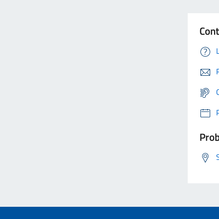
Cont
Prob