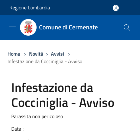
Salta al contenuto principale
Regione Lombardia
Comune di Cermenate
Home
>
Novità
>
Avvisi
>
Infestazione da Cocciniglia - Avviso
Infestazione da
Cocciniglia - Avviso
Parassita non pericoloso
Data :