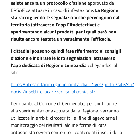
esiste ancora un protocollo d’azione
approvato da
ERSAF da attuare in caso di infestazione.
La Regione
sta raccogliendo le segnalazioni che pervengono dal
territorio (attraverso l’app Fitodetective) e
sperimentando alcuni prodotti per i quali però non
risulta ancora testata universalmente l’efficacia.
I cittadini possono quindi fare riferimento ai consigli
d’azione e inoltrare le loro segnalazioni attraverso
l’app dedicata di Regione Lombardia
collegandosi al
sito
https://fitosanitario.regione.lombardia.it/wps/portal/site/s
nocivi/insetti-e-acari/red-takahashia-sfr
Per quanto al Comune di Cermenate, per contribuire
alla sperimentazione attuata dalla Regione, verranno
utilizzate in ambiti circoscritti, al fine di agevolarne il
monitoraggio dei risultati, alcune forme di lotta
antagonista ovvero contenitori contenenti insetti della