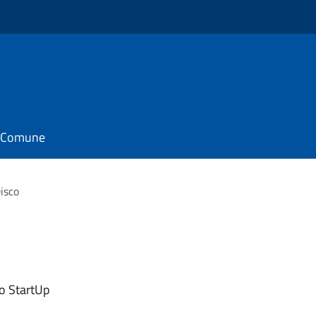
il Comune
Disco
o StartUp