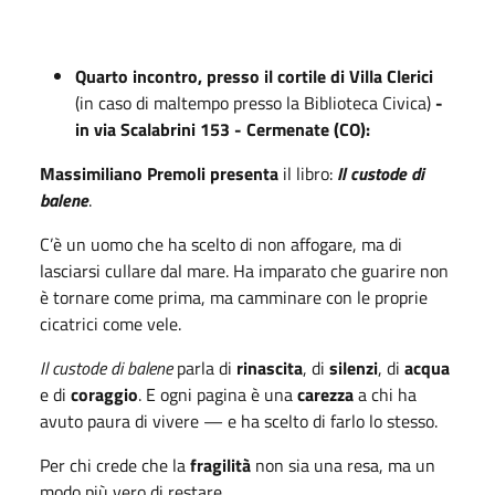
Quarto incontro,
presso il cortile di Villa Clerici
(in caso di maltempo presso la Biblioteca Civica)
-
in via Scalabrini 153 - Cermenate (CO)
:
Massimiliano Premoli
presenta
il libro:
Il custode di
balene
.
C’è un uomo che ha scelto di non affogare,
ma di
lasciarsi cullare dal mare.
Ha imparato che guarire non
è
tornare come prima,
ma camminare con le proprie
cicatrici come vele.
Il custode di balene
parla di
rinascita
, di
silenzi
, di
acqua
e di
coraggio
.
E ogni pagina è una
carezza
a chi ha
avuto paura di vivere — e ha scelto di farlo lo stesso.
Per chi crede che la
fragilità
non sia una resa, ma un
modo più vero di restare.