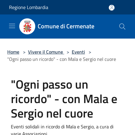
Salta al contenuto principale
Regione Lombardia
Comune di Cermenate
Home
>
Vivere il Comune
>
Eventi
>
"Ogni passo un ricordo" - con Mala e Sergio nel cuore
"Ogni passo un
ricordo" - con Mala e
Sergio nel cuore
Eventi solidali in ricordo di Mala e Sergio, a cura di
varie Associazioni