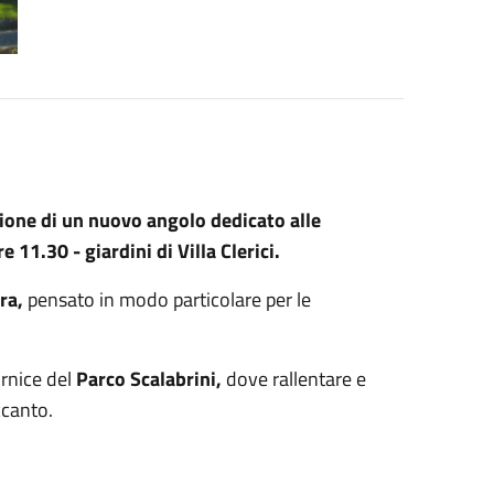
one di un nuovo angolo dedicato alle
re 11.30 - giardini di Villa Clerici.
ura,
pensato in modo particolare per le
ornice del
Parco Scalabrini,
dove rallentare e
ccanto.