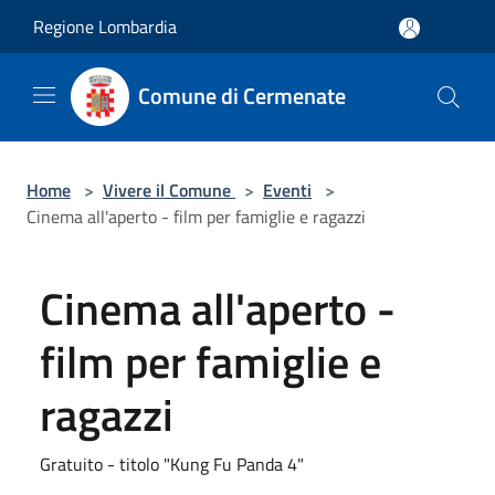
Salta al contenuto principale
Regione Lombardia
Comune di Cermenate
Home
>
Vivere il Comune
>
Eventi
>
Cinema all'aperto - film per famiglie e ragazzi
Cinema all'aperto -
film per famiglie e
ragazzi
Gratuito - titolo "Kung Fu Panda 4"