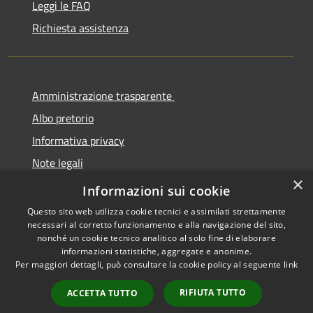
Leggi le FAQ
Richiesta assistenza
Amministrazione trasparente
Albo pretorio
Informativa privacy
Note legali
×
Dichiarazione di accessibilità
Informazioni sui cookie
Questo sito web utilizza cookie tecnici e assimilati strettamente
necessari al corretto funzionamento e alla navigazione del sito,
nonché un cookie tecnico analitico al solo fine di elaborare
informazioni statistiche, aggregate e anonime.
RSS
Copyright © 2026 • Comune di
Per maggiori dettagli, può consultare la cookie policy al seguente
link
Accessibilità
Cermenate • Powered by
Privacy
Municipium
Accesso
•
RIFIUTA TUTTO
ACCETTA TUTTO
Cookie
redazione