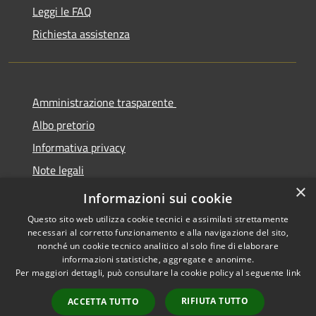
Leggi le FAQ
Richiesta assistenza
Amministrazione trasparente
Albo pretorio
Informativa privacy
Note legali
×
Dichiarazione di accessibilità
Informazioni sui cookie
Questo sito web utilizza cookie tecnici e assimilati strettamente
necessari al corretto funzionamento e alla navigazione del sito,
nonché un cookie tecnico analitico al solo fine di elaborare
informazioni statistiche, aggregate e anonime.
RSS
Copyright © 2026 • Comune di
Per maggiori dettagli, può consultare la cookie policy al seguente
link
Accessibilità
Cermenate • Powered by
Privacy
Municipium
Accesso
•
RIFIUTA TUTTO
ACCETTA TUTTO
Cookie
redazione