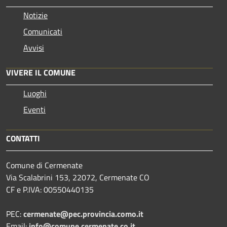
Notizie
Comunicati
Avvisi
VIVERE IL COMUNE
Luoghi
Eventi
CONTATTI
Comune di Cermenate
Via Scalabrini 153, 22072, Cermenate CO
CF e P.IVA: 00550440135
PEC:
cermenate@pec.provincia.como.it
Email:
info@comune.cermenate.co.it