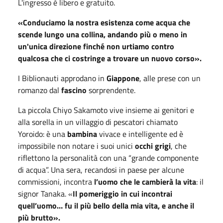
L'ingresso è libero e gratuito.
«
Conduciamo la nostra esistenza come acqua che
scende lungo una collina, andando più o meno in
un'unica direzione finché non urtiamo contro
qualcosa che ci costringe a trovare un nuovo corso
».
I Biblionauti approdano in
Giappone
, alle prese con un
romanzo dal
fascino
sorprendente.
La piccola Chiyo Sakamoto vive insieme ai genitori e
alla sorella in un villaggio di pescatori chiamato
Yoroido: è una
bambina
vivace e intelligente ed è
impossibile non notare i suoi unici
occhi grigi
, che
riflettono la personalità con una “grande componente
di acqua”. Una sera, recandosi in paese per alcune
commissioni, incontra
l’uomo che le cambierà la vita
: il
signor Tanaka. «
Il pomeriggio in cui incontrai
quell’uomo… fu il più bello della mia vita, e anche il
più brutto».