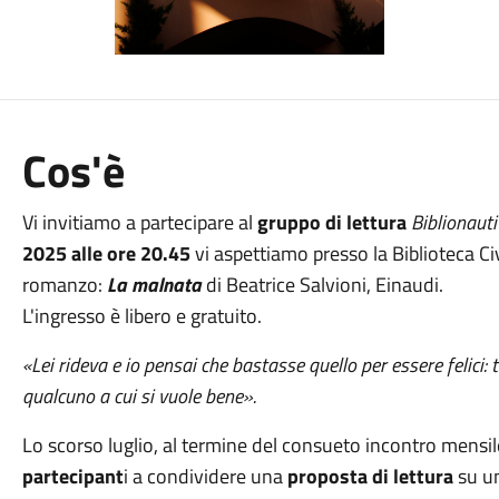
Cos'è
Vi invitiamo a partecipare al
gruppo di lettura
Biblionauti
2025
alle ore
20.45
vi aspettiamo presso la Biblioteca Civ
romanzo:
La malnata
di Beatrice Salvioni, Einaudi.
L'ingresso è libero e gratuito.
«
Lei rideva e io pensai che bastasse quello per essere felici: 
qualcuno a cui si vuole bene
».
Lo scorso luglio, al termine del consueto incontro mensi
partecipant
i a condividere una
proposta di lettura
su un