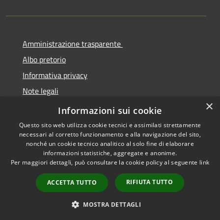
Amministrazione trasparente
Albo pretorio
Informativa privacy
Note legali
×
Dichiarazione di accessibilità
Informazioni sui cookie
Questo sito web utilizza cookie tecnici e assimilati strettamente
necessari al corretto funzionamento e alla navigazione del sito,
nonché un cookie tecnico analitico al solo fine di elaborare
informazioni statistiche, aggregate e anonime.
RSS
Copyright © 2026 • Comune di
Per maggiori dettagli, può consultare la cookie policy al seguente
link
Accessibilità
Cermenate • Powered by
Privacy
Municipium
Accesso
•
RIFIUTA TUTTO
ACCETTA TUTTO
Cookie
redazione
Mappa del sito
MOSTRA DETTAGLI