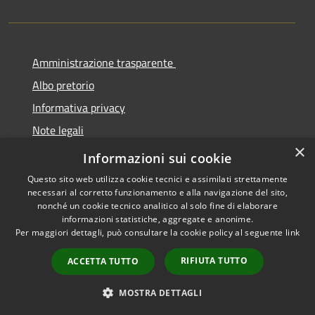
Amministrazione trasparente
Albo pretorio
Informativa privacy
Note legali
×
Dichiarazione di accessibilità
Informazioni sui cookie
Questo sito web utilizza cookie tecnici e assimilati strettamente
necessari al corretto funzionamento e alla navigazione del sito,
nonché un cookie tecnico analitico al solo fine di elaborare
informazioni statistiche, aggregate e anonime.
RSS
Copyright © 2026 • Comune di
Per maggiori dettagli, può consultare la cookie policy al seguente
link
Accessibilità
Cermenate • Powered by
Privacy
Municipium
Accesso
•
RIFIUTA TUTTO
ACCETTA TUTTO
Cookie
redazione
Mappa del sito
MOSTRA DETTAGLI