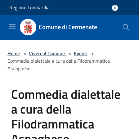
Salta al contenuto principale
Regione Lombardia
Comune di Cermenate
Home
>
Vivere il Comune
>
Eventi
>
Commedia dialettale a cura della Filodrammatica
Asnaghese
Commedia dialettale
a cura della
Filodrammatica
Asnaghese