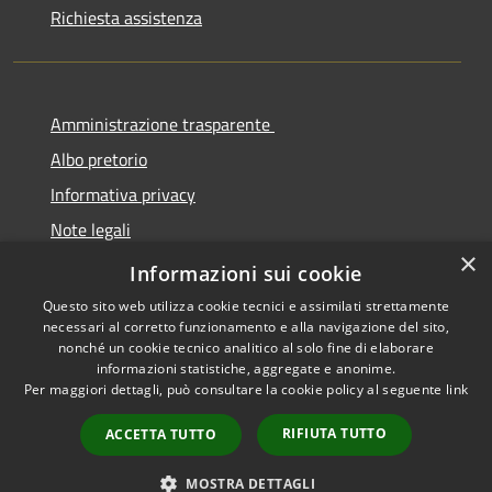
Richiesta assistenza
Amministrazione trasparente
Albo pretorio
Informativa privacy
Note legali
×
Dichiarazione di accessibilità
Informazioni sui cookie
Questo sito web utilizza cookie tecnici e assimilati strettamente
necessari al corretto funzionamento e alla navigazione del sito,
nonché un cookie tecnico analitico al solo fine di elaborare
informazioni statistiche, aggregate e anonime.
RSS
Copyright © 2026 • Comune di
Per maggiori dettagli, può consultare la cookie policy al seguente
link
Accessibilità
Cermenate • Powered by
Privacy
Municipium
Accesso
•
RIFIUTA TUTTO
ACCETTA TUTTO
Cookie
redazione
Mappa del sito
MOSTRA DETTAGLI