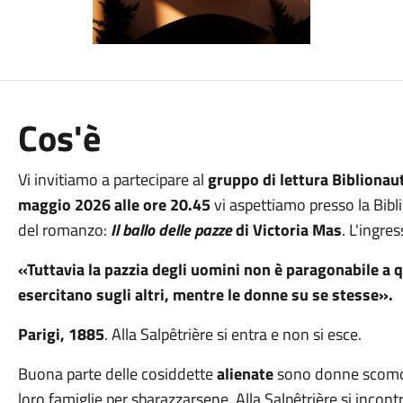
Cos'è
Vi invitiamo a partecipare al
gruppo di lettura Biblionaut
maggio 2026 alle ore 20.45
vi aspettiamo presso la Bibli
del romanzo:
Il ballo delle pazze
di Victoria Mas
. L'ingres
«
Tuttavia la pazzia degli uomini non è paragonabile a q
esercitano sugli altri,
mentre le donne su se stesse
».
Parigi, 1885
. Alla Salpêtrière si entra e non si esce.
Buona parte delle cosiddette
alienate
sono donne scomode
loro famiglie per sbarazzarsene. Alla Salpêtrière si incont