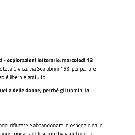
i - esplorazioni letterarie
:
mercoledì 13
oteca Civica, via Scalabrini 153, per parlare
so è libero e gratuito.
uella delle donne, perché gli uomini la
, rifiutate e abbandonate in ospedale dalle
rano: Louise, adolescente figlia del popolo,