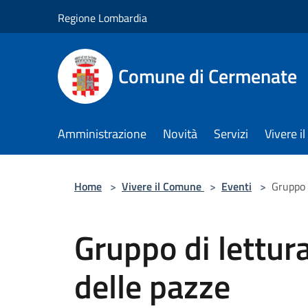
Salta al contenuto principale
Regione Lombardia
Comune di Cermenate
Amministrazione
Novità
Servizi
Vivere 
Home
>
Vivere il Comune
>
Eventi
>
Gruppo d
Gruppo di lettura 
delle pazze