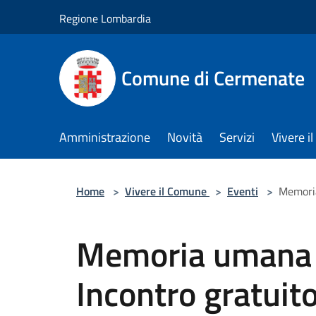
Salta al contenuto principale
Regione Lombardia
Comune di Cermenate
Amministrazione
Novità
Servizi
Vivere 
Home
>
Vivere il Comune
>
Eventi
>
Memoria
Memoria umana 
Incontro gratuit