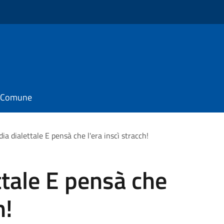
il Comune
a dialettale E pensà che l'era inscì stracch!
tale E pensà che
h!