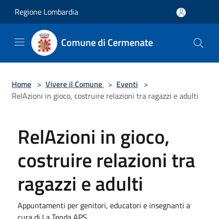
Salta al contenuto principale
Regione Lombardia
Comune di Cermenate
Home
>
Vivere il Comune
>
Eventi
>
RelAzioni in gioco, costruire relazioni tra ragazzi e adulti
RelAzioni in gioco,
costruire relazioni tra
ragazzi e adulti
Appuntamenti per genitori, educatori e insegnanti a
cura di La Tenda APS