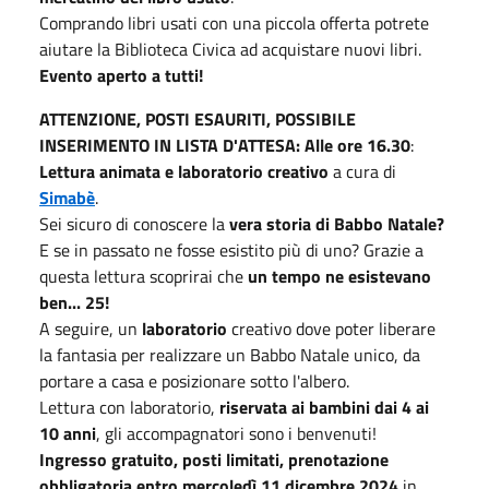
Comprando libri usati con una piccola offerta potrete
aiutare la Biblioteca Civica ad acquistare nuovi libri.
Evento aperto a tutti!
ATTENZIONE, POSTI ESAURITI, POSSIBILE
INSERIMENTO IN LISTA D'ATTESA: Alle ore 16.30
:
Lettura animata e laboratorio creativo
a cura di
Simabè
.
Sei sicuro di conoscere la
vera storia di Babbo Natale?
E se in passato ne fosse esistito più di uno? Grazie a
questa lettura scoprirai che
un tempo ne esistevano
ben... 25!
A seguire, un
laboratorio
creativo dove poter liberare
la fantasia per realizzare un Babbo Natale unico, da
portare a casa e posizionare sotto l'albero.
Lettura con laboratorio,
riservata ai bambini dai 4 ai
10 anni
, gli accompagnatori sono i benvenuti!
Ingresso gratuito, posti limitati, prenotazione
obbligatoria entro mercoledì 11 dicembre 2024
in